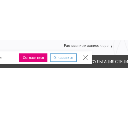
Порядок оплаты медицинских услуг
Получение результатов
Программа государственных гаранти
Часто задаваемые вопросы
Полезная информация
Налоговый вычет
Расписание и запись к врачу
Согласиться
Отказаться
с.
ЮТСЯ ПРОТИВОПОКАЗАНИЯ, НЕОБХОДИМА КОНСУЛЬТАЦИЯ СПЕЦ