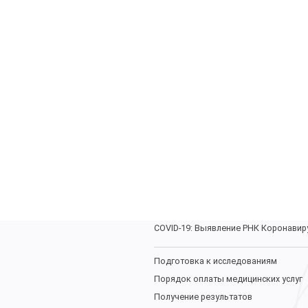
Пациентам
Услуги и цены
Кабинет УЗИ
Консультации врачей
Установление отцовства
Комплексы лабораторных исследов
Профилактика урогенитальных забо
COVID-19: Выявление РНК Коронавир
Подготовка к исследованиям
Порядок оплаты медицинских услуг
Получение результатов