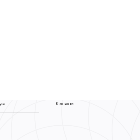
Лаборатория
О лаборатории
Наши сотрудники
Контролирующие органы
Документы
аний
Вакансии
леваний
Новости
уса
Контакты